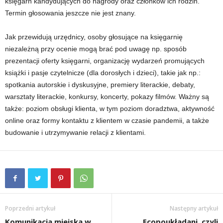
księgarń kandydujących do nagrody oraz członków ich rodzin.
Termin głosowania jeszcze nie jest znany.
Jak przewidują urzędnicy, osoby głosujące na księgarnię
niezależną przy ocenie mogą brać pod uwagę np. sposób
prezentacji oferty księgarni, organizację wydarzeń promujących
książki i pasje czytelnicze (dla dorosłych i dzieci), takie jak np.:
spotkania autorskie i dyskusyjne, premiery literackie, debaty,
warsztaty literackie, konkursy, koncerty, pokazy filmów. Ważny są
także: poziom obsługi klienta, w tym poziom doradztwa, aktywność
online oraz formy kontaktu z klientem w czasie pandemii, a także
budowanie i utrzymywanie relacji z klientami.
Poprzedni artykuł
Następny artykuł
Komunikacja miejska w
Ecopoukładani, czyli