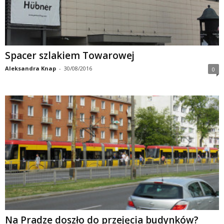
Spacer szlakiem Towarowej
Aleksandra Knap
-
30/08/2016
0
Na Pradze doszło do przejęcia budynków?